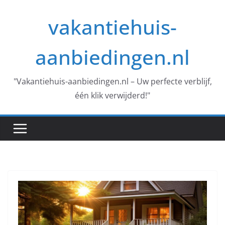
Skip
vakantiehuis-
to
content
aanbiedingen.nl
"Vakantiehuis-aanbiedingen.nl – Uw perfecte verblijf,
één klik verwijderd!"